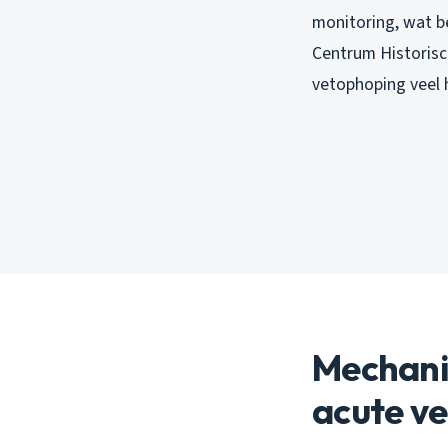
monitoring, wat b
Centrum Historisc
vetophoping veel h
Mechanis
acute v