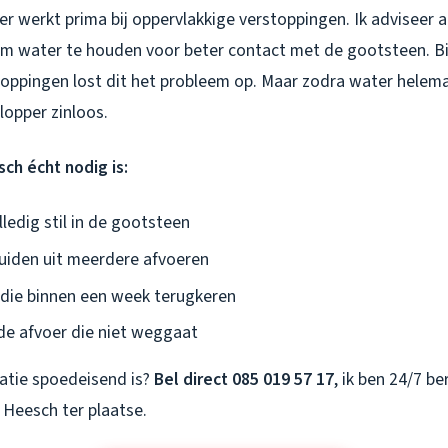
r werkt prima bij oppervlakkige verstoppingen. Ik adviseer a
m water te houden voor beter contact met de gootsteen. B
stoppingen lost dit het probleem op. Maar zodra water helema
lopper zinloos.
h écht nodig is:
ledig stil in de gootsteen
uiden uit meerdere afvoeren
die binnen een week terugkeren
 de afvoer die niet weggaat
tuatie spoedeisend is?
Bel direct 085 019 57 17
, ik ben 24/7 b
 Heesch ter plaatse.