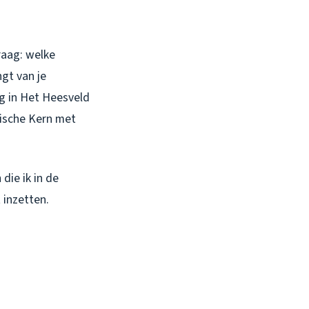
raag: welke
gt van je
ng in Het Heesveld
rische Kern met
h
die ik in de
 inzetten.