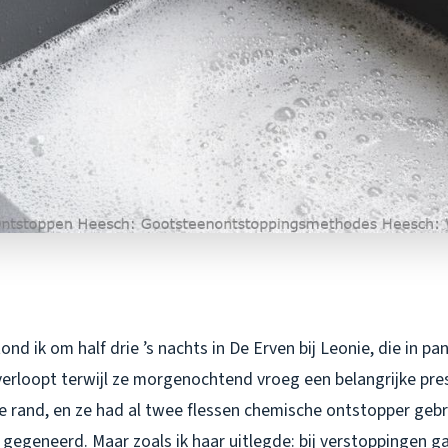
nd ik om half drie ’s nachts in De Erven bij Leonie, die in p
erloopt terwijl ze morgenochtend vroeg een belangrijke pres
e rand, en ze had al twee flessen chemische ontstopper gebru
e gegeneerd. Maar zoals ik haar uitlegde: bij verstoppingen g