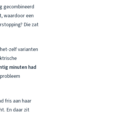
ing gecombineerd
t, waardoor een
rstopping? Die zat
het-zelf varianten
ktrische
ntig minuten had
 probleem
 fris aan haar
t. En daar zit