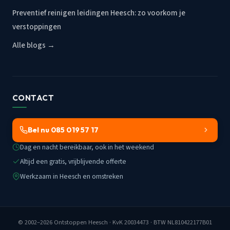
Preventief reinigen leidingen Heesch: zo voorkom je
verstoppingen
Alle blogs →
CONTACT
Bel nu 085 019 57 17
Dag en nacht bereikbaar, ook in het weekend
Altijd een gratis, vrijblijvende offerte
Werkzaam in Heesch en omstreken
© 2002–2026
Ontstoppen Heesch
· KvK 20034473 · BTW NL810422177B01