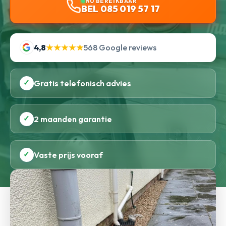
NU BEREIKBAAR
BEL 085 019 57 17
4,8
★★★★★
568 Google reviews
✓
Gratis telefonisch advies
✓
2 maanden garantie
✓
Vaste prijs vooraf